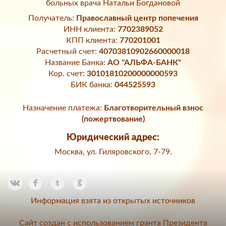
больных врача Натальи Богдановой
Получатель:
Православный центр попечения
ИНН клиента:
7702389052
КПП клиента:
770201001
Расчетный счет:
40703810902660000018
Название Банка:
АО "АЛЬФА-БАНК"
Кор. счет:
30101810200000000593
БИК банка:
044525593
Назначение платежа:
Благотворительный взнос
(пожертвование)
Юридический адрес:
Москва, ул. Гиляровского, 7-79.
Информация взята из открытых источников
Сайт создан с использованием гранта Президента