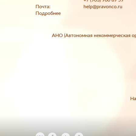
+7 (903) 960 89 59
Почта:
help@pravonco.ru
Подробнее
АНО (Автономная некоммерческая ор
На