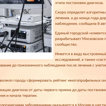
этапа постановки диагноза.
Скоро определят алгоритмы 
лечения, а до конца года до
наблюдения, сообщила 8 авг
Единый городской «клиентск
разрабатывает Московское 
сообщество.
Имеется в виду выстроенны
исследований, а также «сис
ование до пожизненного наблюдения после лечения с учет
зволило городу сформировать рейтинг многопрофильных о
икации диагноза от даты первого приема до даты постановк
ия и начала терапии.
логическими заболеваниями оказывается в Москве в шести