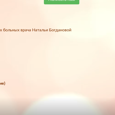
х больных врача Натальи Богдановой
ие)