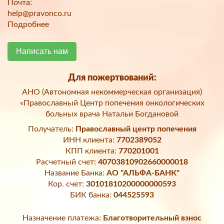
Почта:
help@pravonco.ru
Подробнее
Написать нам
Для пожертвований:
АНО (Автономная некоммерческая организация)
«Православный Центр попечения онкологических
больных врача Натальи Богдановой
Получатель:
Православный центр попечения
ИНН клиента:
7702389052
КПП клиента:
770201001
Расчетный счет:
40703810902660000018
Название Банка:
АО "АЛЬФА-БАНК"
Кор. счет:
30101810200000000593
БИК банка:
044525593
Назначение платежа:
Благотворительный взнос