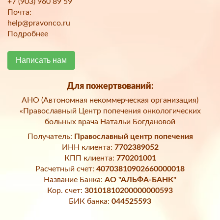
+7 (903) 960 89 59
Почта:
help@pravonco.ru
Подробнее
Написать нам
Для пожертвований:
АНО (Автономная некоммерческая организация)
«Православный Центр попечения онкологических
больных врача Натальи Богдановой
Получатель:
Православный центр попечения
ИНН клиента:
7702389052
КПП клиента:
770201001
Расчетный счет:
40703810902660000018
Название Банка:
АО "АЛЬФА-БАНК"
Кор. счет:
30101810200000000593
БИК банка:
044525593