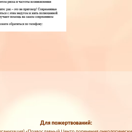
Для пожертвований:
ганизация) «Православный Центр попечения онкологически