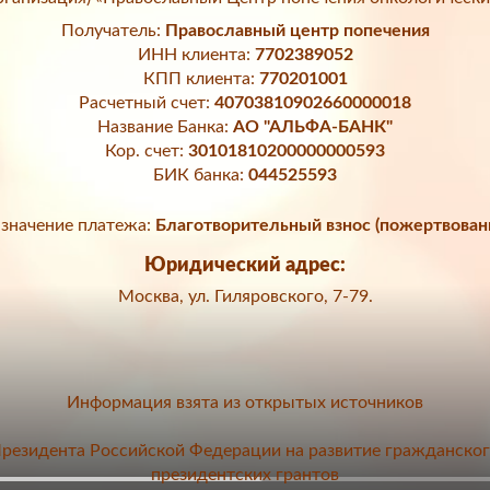
Получатель:
Православный центр попечения
ИНН клиента:
7702389052
КПП клиента:
770201001
Расчетный счет:
40703810902660000018
Название Банка:
АО "АЛЬФА-БАНК"
Кор. счет:
30101810200000000593
БИК банка:
044525593
значение платежа:
Благотворительный взнос (пожертвован
Юридический адрес:
Москва, ул. Гиляровского, 7-79.
Информация взята из открытых источников
 Президента Российской Федерации на развитие гражданско
президентских грантов