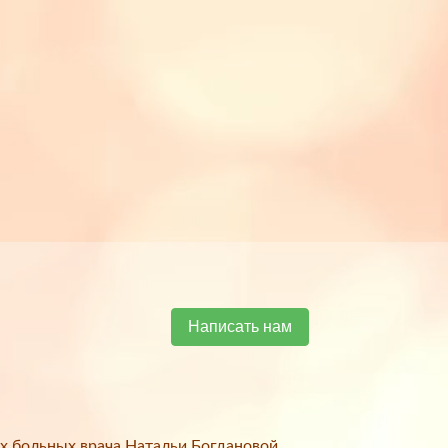
Написать нам
х больных врача Натальи Богдановой