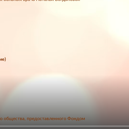
ие)
го общества, предоставленного Фондом