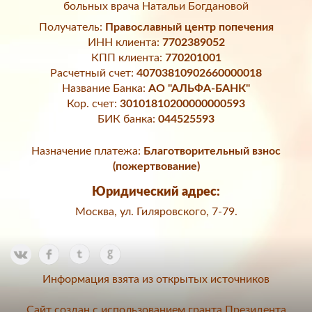
больных врача Натальи Богдановой
Получатель:
Православный центр попечения
ИНН клиента:
7702389052
КПП клиента:
770201001
Расчетный счет:
40703810902660000018
Название Банка:
АО "АЛЬФА-БАНК"
Кор. счет:
30101810200000000593
БИК банка:
044525593
Назначение платежа:
Благотворительный взнос
(пожертвование)
Юридический адрес:
Москва, ул. Гиляровского, 7-79.
Информация взята из открытых источников
Сайт создан с использованием гранта Президента