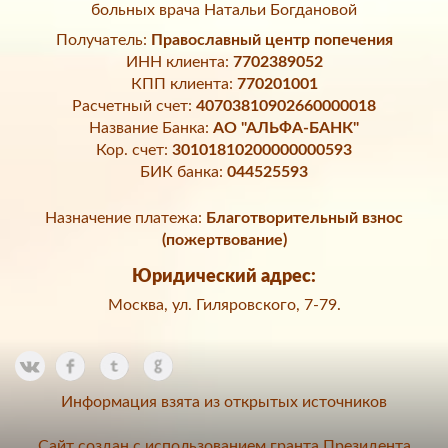
больных врача Натальи Богдановой
Получатель:
Православный центр попечения
ИНН клиента:
7702389052
КПП клиента:
770201001
Расчетный счет:
40703810902660000018
Название Банка:
АО "АЛЬФА-БАНК"
Кор. счет:
30101810200000000593
БИК банка:
044525593
Назначение платежа:
Благотворительный взнос
(пожертвование)
Юридический адрес:
Москва, ул. Гиляровского, 7-79.
Информация взята из открытых источников
Сайт создан с использованием гранта Президента