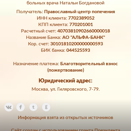
больных врача Натальи Богдановой
Получатель:
Православный центр попечения
ИНН клиента:
7702389052
КПП клиента:
770201001
Расчетный счет:
40703810902660000018
Название Банка:
АО "АЛЬФА-БАНК"
Кор. счет:
30101810200000000593
БИК банка:
044525593
Назначение платежа:
Благотворительный взнос
(пожертвование)
Юридический адрес:
Москва, ул. Гиляровского, 7-79.
Информация взята из открытых источников
Сайт создан с использованием гранта Президента