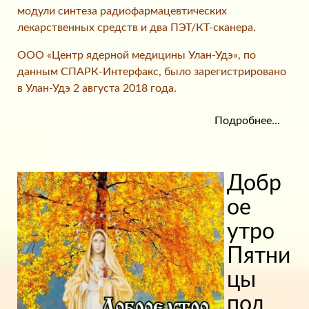
модули синтеза радиофармацевтических
лекарственных средств и два ПЭТ/КТ-сканера.
ООО «Центр ядерной медицины Улан-Удэ», по
данным СПАРК-Интерфакс, было зарегистрировано
в Улан-Удэ 2 августа 2018 года.
Подробнее...
Добр
ое
утро
Пятни
цы
под