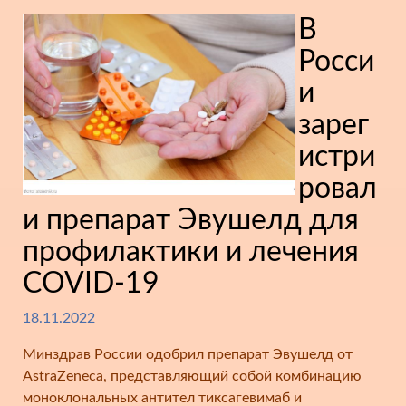
В
Росси
и
зарег
истри
ровал
и препарат Эвушелд для
профилактики и лечения
COVID-19
18.11.2022
Минздрав России одобрил препарат Эвушелд от
AstraZeneca, представляющий собой комбинацию
моноклональных антител тиксагевимаб и