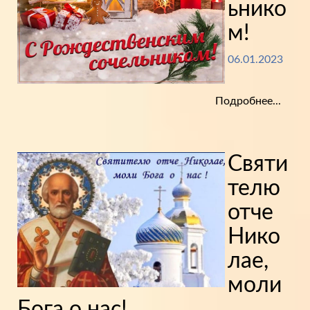
ьнико
м!
06.01.2023
Подробнее...
Святи
телю
отче
Нико
лае,
моли
Бога о нас!