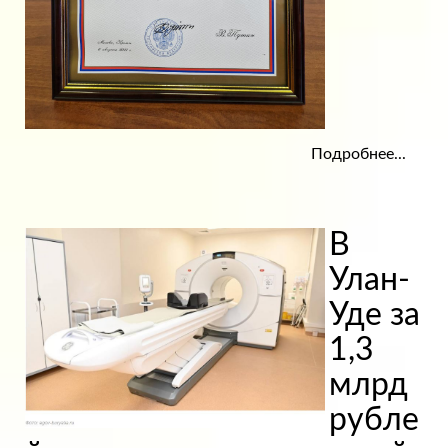
Подробнее...
В
Улан-
Уде за
1,3
млрд
рубле