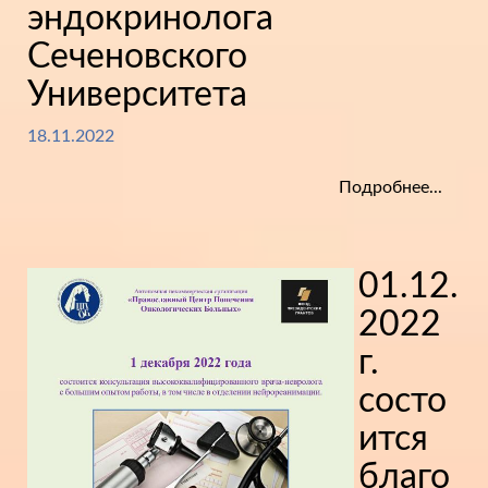
эндокринолога
Сеченовского
Университета
18.11.2022
Подробнее...
01.12.
2022
г.
состо
ится
благо