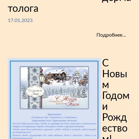
толога
17.01.2023
Подробнее...
С
Новы
м
Годом
и
Рожд
ество