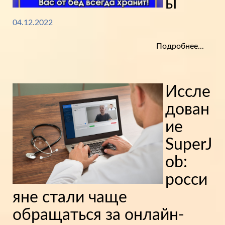
ы
04.12.2022
Подробнее...
Иссле
дован
ие
SuperJ
ob:
росси
яне стали чаще
обращаться за онлайн-