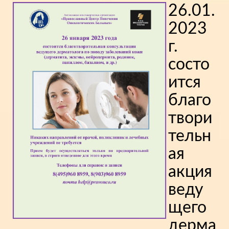
26.01.
2023
г.
состо
ится
благо
твори
тельн
ая
акция
веду
щего
дерма