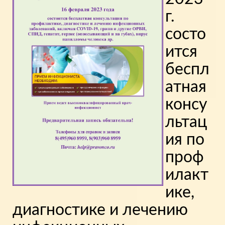
г.
состо
ится
беспл
атная
консу
льтац
ия по
проф
илакт
ике,
диагностике и лечению