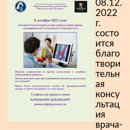
08.12.
2022
г.
состо
ится
благо
твори
тельн
ая
консу
льтац
ия
врача-