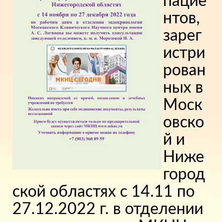
пацие
нтов,
зарег
истри
рован
ных в
Моск
овско
й и
Ниже
город
ской областях с 14.11 по
27.12.2022 г. в отделении