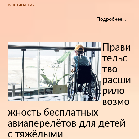
вакцинация.
Подробнее...
Прави
тельс
тво
расши
рило
возмо
жность бесплатных
авиаперелётов для детей
с тяжёлыми