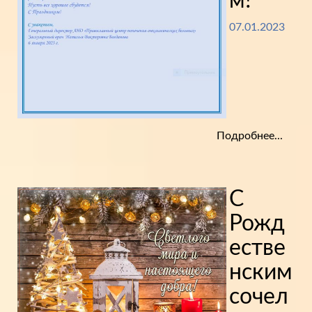
м!
07.01.2023
Подробнее...
С
Рожд
естве
нским
сочел