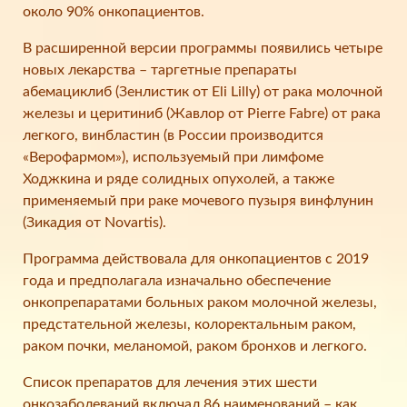
около 90% онкопациентов.
В расширенной версии программы появились четыре
новых лекарства – таргетные препараты
абемациклиб (Зенлистик от Eli Lilly) от рака молочной
железы и церитиниб (Жавлор от Pierre Fabre) от рака
легкого, винбластин (в России производится
«Верофармом»), используемый при лимфоме
Ходжкина и ряде солидных опухолей, а также
применяемый при раке мочевого пузыря винфлунин
(Зикадия от Novartis).
Программа действовала для онкопациентов с 2019
года и предполагала изначально обеспечение
онкопрепаратами больных раком молочной железы,
предстательной железы, колоректальным раком,
раком почки, меланомой, раком бронхов и легкого.
Список препаратов для лечения этих шести
онкозаболеваний включал 86 наименований – как