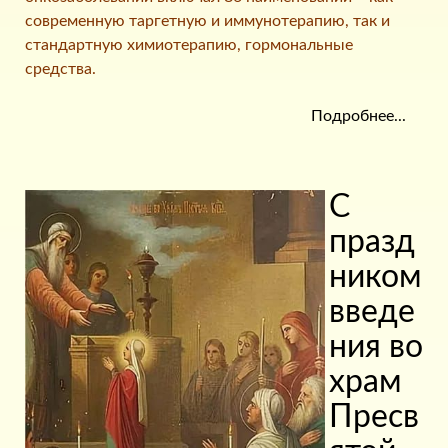
современную таргетную и иммунотерапию, так и
стандартную химиотерапию, гормональные
средства.
Подробнее...
С
празд
ником
введе
ния во
храм
Пресв