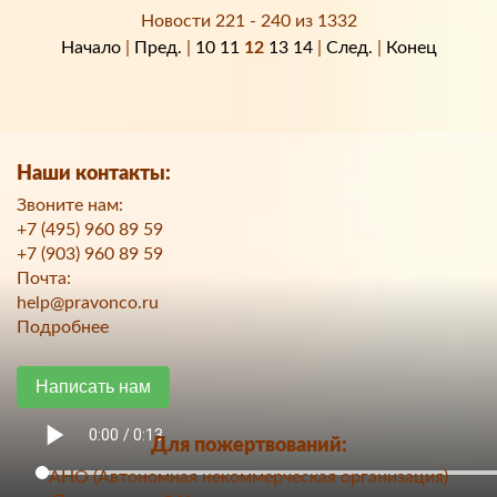
Новости 221 - 240 из 1332
Начало
|
Пред.
|
10
11
12
13
14
|
След.
|
Конец
Наши контакты:
Звоните нам:
+7 (495) 960 89 59
+7 (903) 960 89 59
Почта:
help@pravonco.ru
Подробнее
Написать нам
Для пожертвований:
АНО (Автономная некоммерческая организация)