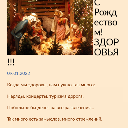
С
Рожд
ество
м!
ЗДОР
ОВЬЯ
!!!
09.01.2022
Когда мы здоровы, нам нужно так много:
Наряды, концерты, туризма дорога,
Побольше бы денег на все развлечения…
Так много есть замыслов, много стремлений.