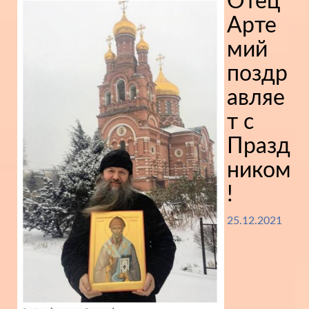
Отец
Арте
мий
поздр
авляе
т с
Празд
ником
!
25.12.2021