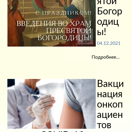
ятой
Богор
одиц
ы!
04.12.2021
Подробнее...
Вакци
нация
онкоп
ациен
тов