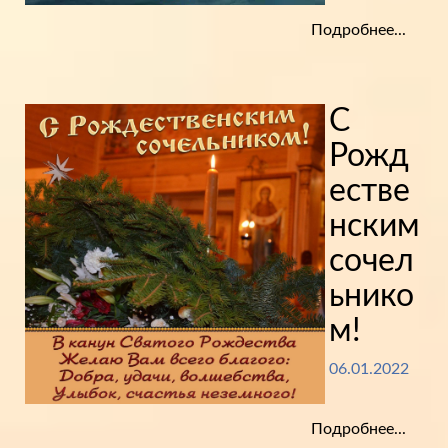
Подробнее...
С
Рожд
естве
нским
сочел
ьнико
м!
06.01.2022
Подробнее...