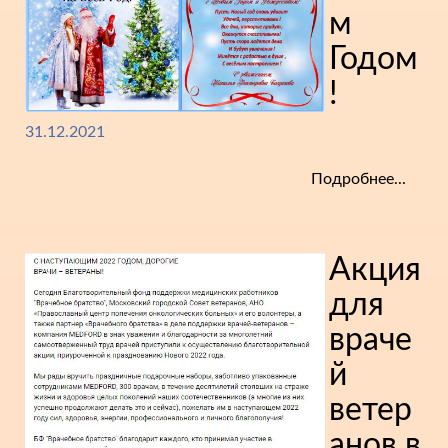
м
Годом
!
31.12.2021
Подробнее...
Акция
для
враче
й
ветер
анов в