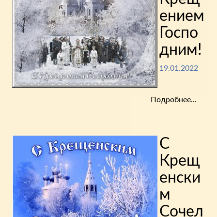
ением
Госпо
дним!
19.01.2022
Подробнее...
С
Крещ
енски
м
Сочел