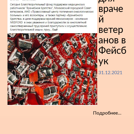
враче
й
ветер
анов в
Фейсб
ук
31.12.2021
Подробнее...