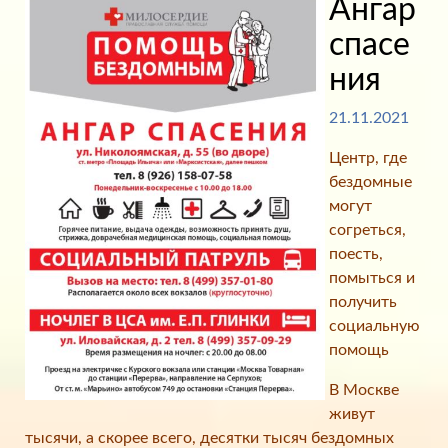
Ангар
спасе
ния
21.11.2021
Центр, где
бездомные
могут
согреться,
поесть,
помыться и
получить
социальную
помощь
В Москве
живут
тысячи, а скорее всего, десятки тысяч бездомных